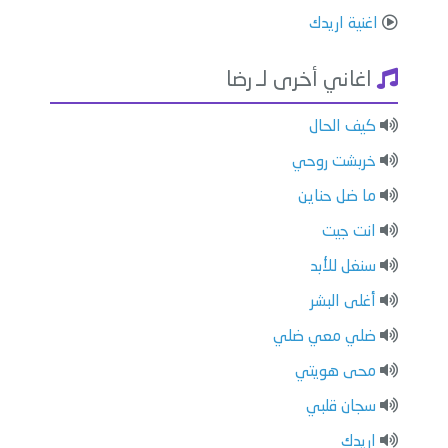
اغنية اريدك
اغاني أخرى لـ رضا
كيف الحال
خربشت روحي
ما ضل حناين
انت جيت
سنغل للأبد
أغلى البشر
ضلي معي ضلي
محى هويتي
سجان قلبي
اريدك