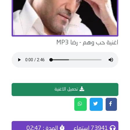
اغنية
حب وهم
-
رضا
MP3
تحميل الاغنية
73941 إستماع
المدة : 02:47