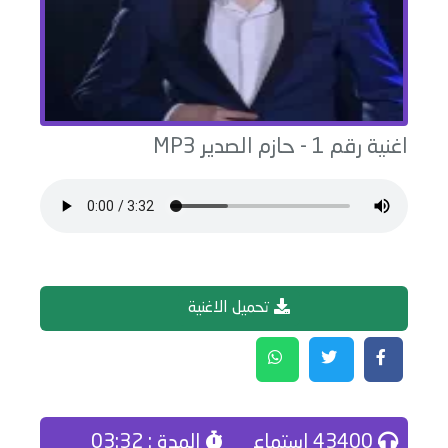
اغنية
رقم 1
-
حازم الصدير
MP3
تحميل الاغنية
43400 إستماع
المدة : 03:32