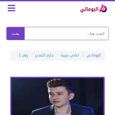
بحث
البوماتي
اغاني عربية
حازم الصدير
رقم 1