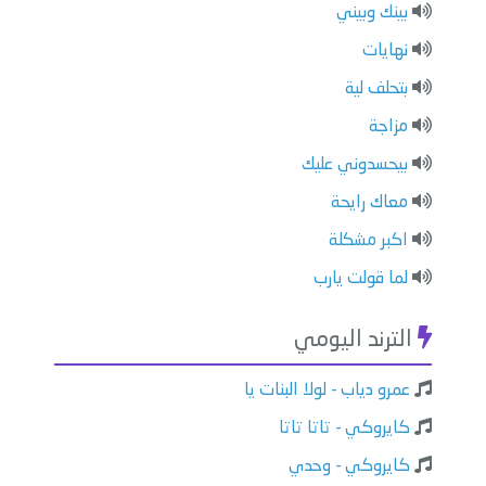
بينك وبيني
نهايات
بتحلف لية
مزاجة
بيحسدوني عليك
معاك رايحة
اكبر مشكلة
لما قولت يارب
الترند اليومي
عمرو دياب - لولا البنات يا
كايروكي - تاتا تاتا
كايروكي - وحدي