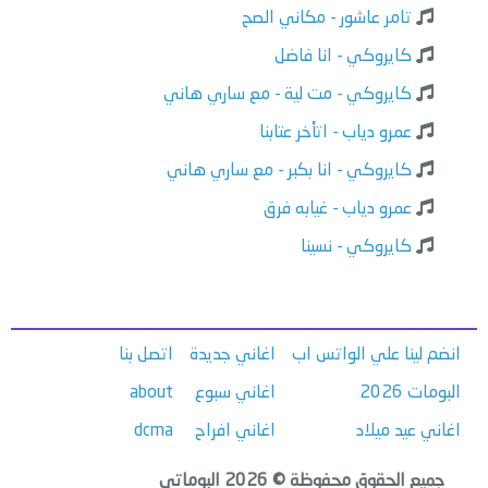
تامر عاشور - مكاني الصح
كايروكي - انا فاضل
كايروكي - مت لية - مع ساري هاني
عمرو دياب - اتأخر عتابنا
كايروكي - انا بكبر - مع ساري هاني
عمرو دياب - غيابه فرق
كايروكي - نسينا
انضم لينا علي الواتس اب
اغاني جديدة
اتصل بنا
البومات 2026
اغاني سبوع
about
اغاني عيد ميلاد
اغاني افراح
dcma
جميع الحقوق محفوظة © 2026 البوماتي