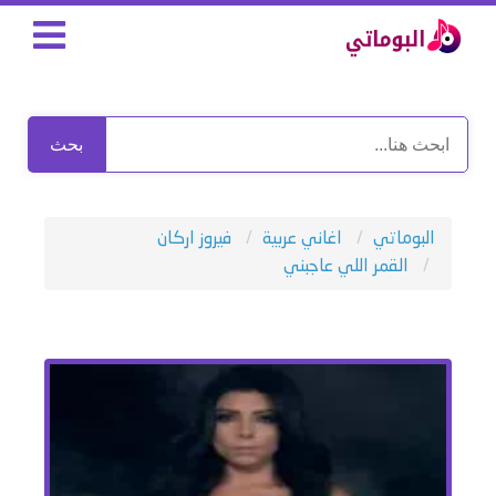
بحث
البوماتي
اغاني عربية
فيروز اركان
القمر اللي عاجبني