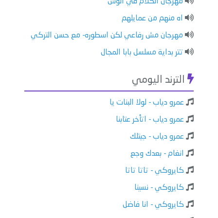
مهرجان الكلام في الوش
اه منهم من عمايلهم
مهرجان مش رفاعي لكن اسطوره- مع حسن التركي
تتر بداية مسلسل بابا المجال
الترند اليومي
عمرو دياب - لولا البنات يا
عمرو دياب - اتأخر عتابنا
عمرو دياب - جيتلك
انغام - بعدك وجع
كايروكي - تاتا تاتا
كايروكي - نسينا
كايروكي - انا فاضل