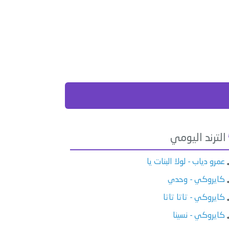
الترند اليومي
عمرو دياب - لولا البنات يا
كايروكي - وحدي
كايروكي - تاتا تاتا
كايروكي - نسينا