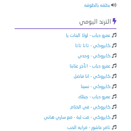
بطقه بالطوفه
الترند اليومي
عمرو دياب - لولا البنات يا
كايروكي - تاتا تاتا
كايروكي - وحدي
عمرو دياب - اتأخر عتابنا
كايروكي - انا فاضل
كايروكي - نسينا
عمرو دياب - جيتلك
كايروكي - في الختام
كايروكي - مت لية - مع ساري هاني
تامر عاشور - مرايه الحب