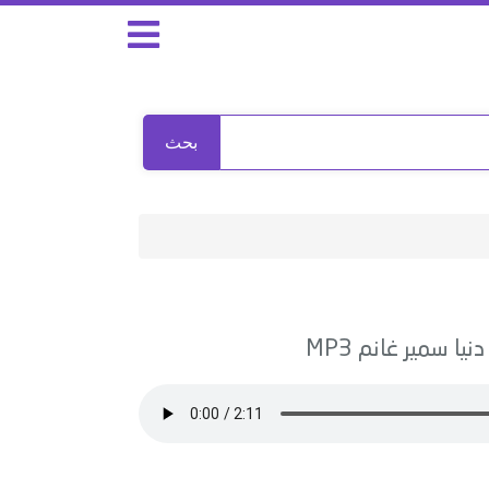
بحث
دنيا سمير غانم
MP3