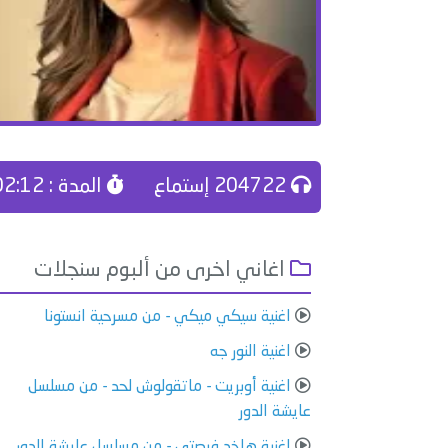
204722 إستماع
المدة : 02:12
اغاني اخرى من ألبوم سنجلات
اغنية سيكي ميكي - من مسرحية انستونا
اغنية النور جه
اغنية أوبريت - ماتقولوش لحد - من مسلسل
عايشة الدور
اغنية هاخد فرصتي - من مسلسل عايشة الدور