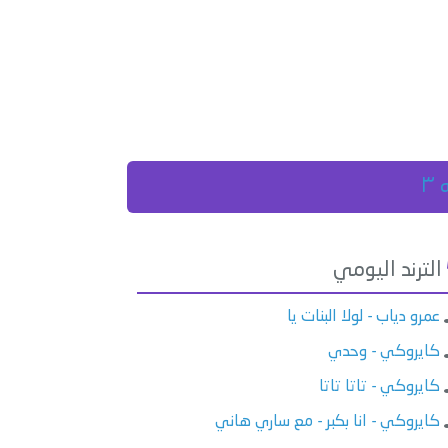
٣
الترند اليومي
عمرو دياب - لولا البنات يا
كايروكي - وحدي
كايروكي - تاتا تاتا
كايروكي - انا بكبر - مع ساري هاني