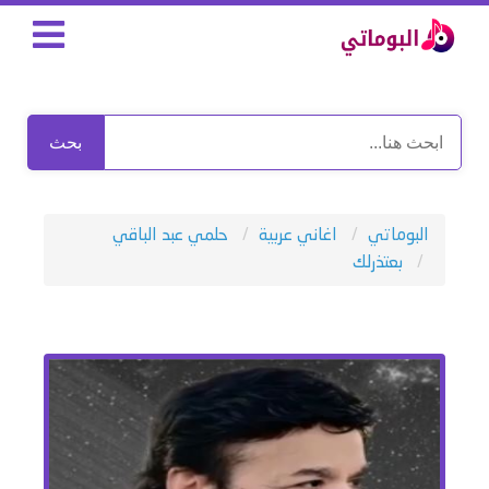
بحث
البوماتي
اغاني عربية
حلمي عبد الباقي
بعتذرلك