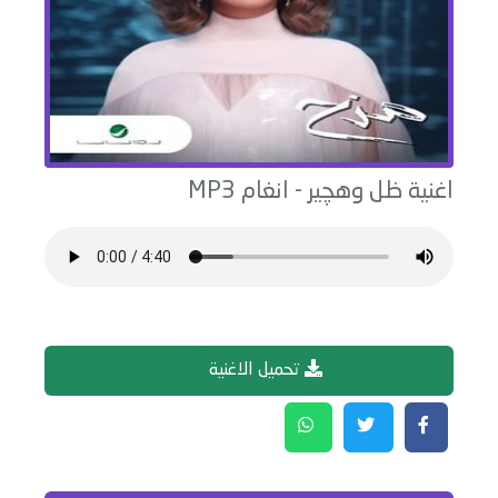
اغنية
ظل وهچير
-
انغام
MP3
تحميل الاغنية