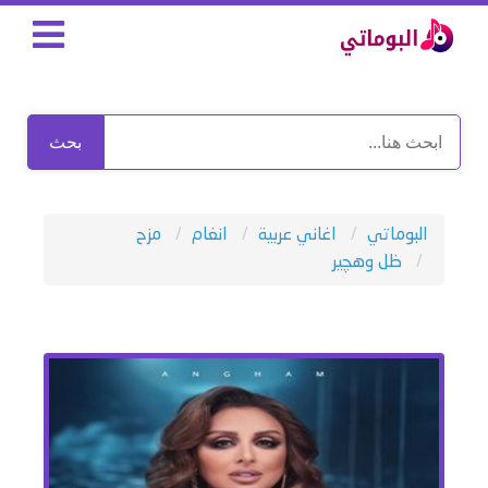
بحث
البوماتي
اغاني عربية
انغام
مزح
ظل وهچير