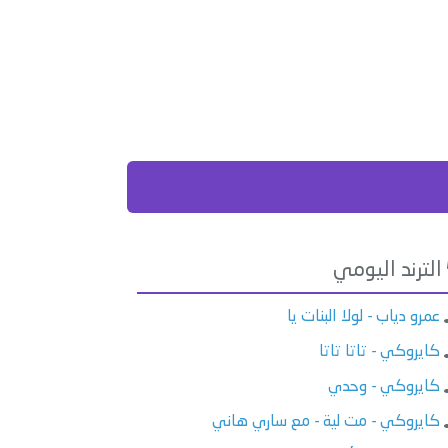
الترند اليومي
عمرو دياب - لولا البنات يا
كايروكي - تاتا تاتا
كايروكي - وحدي
كايروكي - مت لية - مع ساري هاني