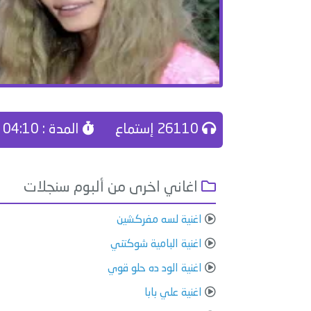
26110 إستماع
المدة : 04:10
اغاني اخرى من ألبوم سنجلات
اغنية لسه مفركشين
اغنية البامية شوكتني
اغنية الود ده حلو قوي
اغنية علي بابا