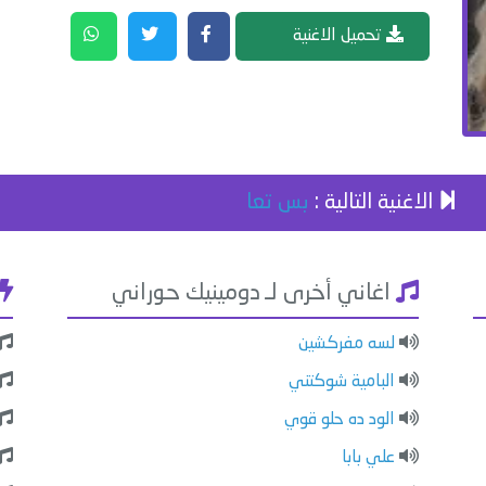
تحميل الاغنية
الاغنية التالية :
بس تعا
اغاني أخرى لـ دومينيك حوراني
لسه مفركشين
البامية شوكتني
الود ده حلو قوي
علي بابا