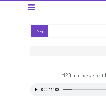
بحث
لناصر
-
محمد طه
MP3