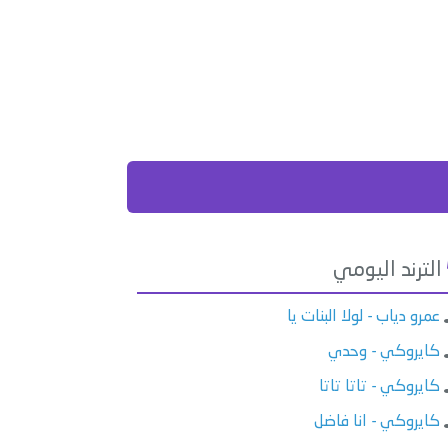
الترند اليومي
عمرو دياب - لولا البنات يا
كايروكي - وحدي
كايروكي - تاتا تاتا
كايروكي - انا فاضل