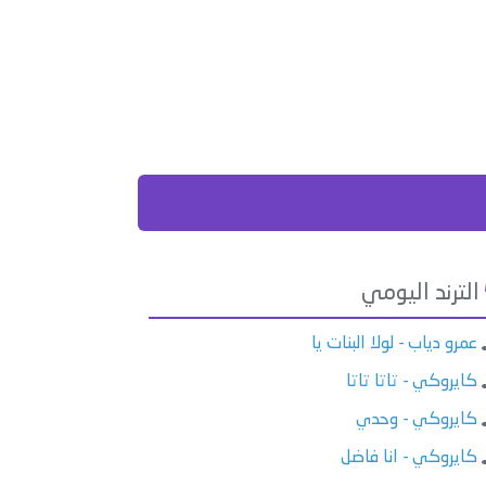
الترند اليومي
عمرو دياب - لولا البنات يا
كايروكي - تاتا تاتا
كايروكي - وحدي
كايروكي - انا فاضل