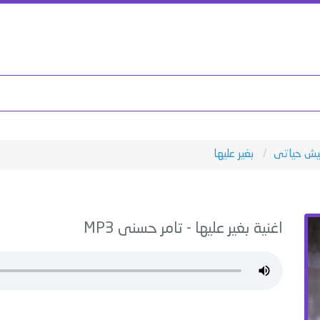
ش حياتى
بغير عليها
اغنية
بغير عليها
-
تامر حسنى
MP3