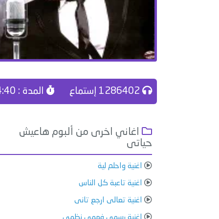
1286402 إستماع
المدة : 04:40
اغاني اخرى من ألبوم هاعيش
حياتى
اغنية واحلم لية
اغنية تاعبة كل الناس
اغنية تعالى ارجع تانى
اغنية رسمى فهمى نظمى