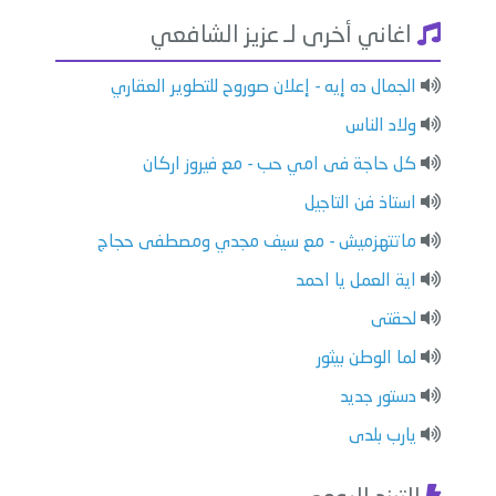
اغاني أخرى لـ عزيز الشافعي
الجمال ده إيه - إعلان صوروح للتطوير العقاري
ولاد الناس
كل حاجة فى امي حب - مع فيروز اركان
استاذ فن التاجيل
ماتتهزميش - مع سيف مجدي ومصطفى حجاج
اية العمل يا احمد
لحقتى
لما الوطن بيثور
دستور جديد
يارب بلدى