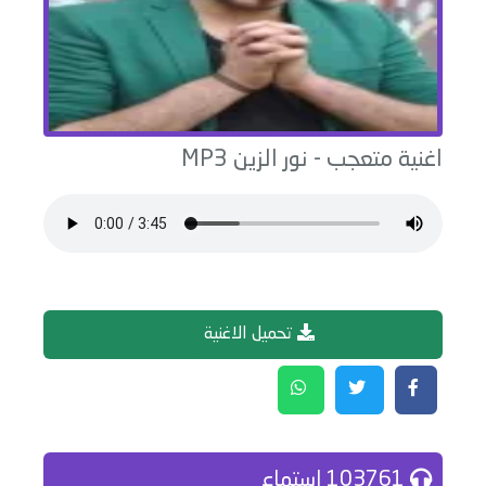
اغنية
متعجب
-
نور الزين
MP3
تحميل الاغنية
103761 إستماع