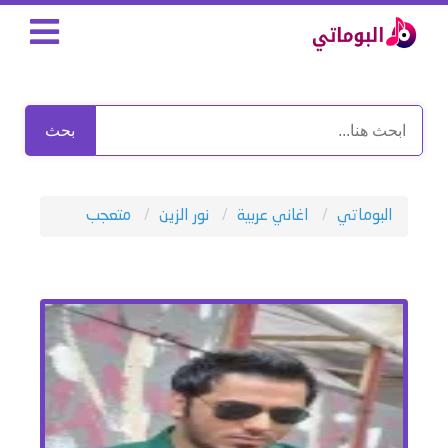
بحث
البوماتي
اغاني عربية
نور الزين
متعجب