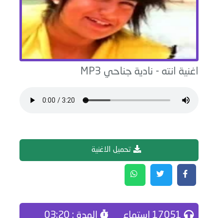
اغنية
انته
-
نادية جناحي
MP3
تحميل الاغنية
17051 إستماع
المدة : 03:20