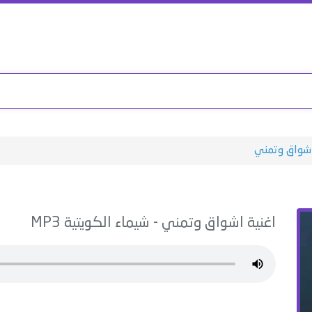
شواق وتمني
اغنية
اشواق وتمني
-
شيماء الكويتية
MP3