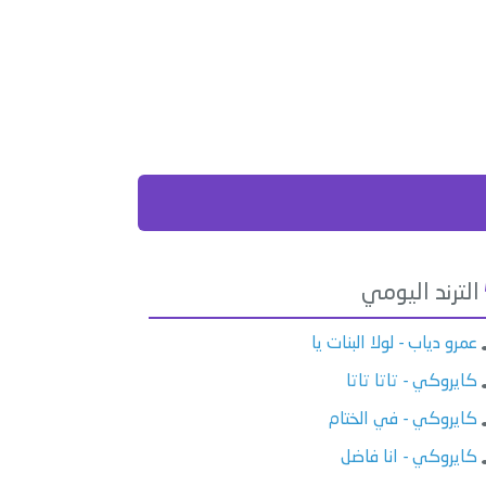
الترند اليومي
عمرو دياب - لولا البنات يا
كايروكي - تاتا تاتا
كايروكي - في الختام
كايروكي - انا فاضل