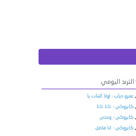
الترند اليومي
عمرو دياب - لولا البنات يا
كايروكي - تاتا تاتا
كايروكي - وحدي
كايروكي - انا فاضل