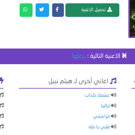
تحميل الاغنية
الاغنية التالية :
يزعلها
اغاني أخرى لـ هيثم نبيل
عشمك كداب
ليالينا
مزاجنجي
قلبي يا نيلة