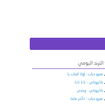
الترند اليومي
عمرو دياب - لولا البنات يا
كايروكي - تاتا تاتا
كايروكي - وحدي
عمرو دياب - اتأخر عتابنا