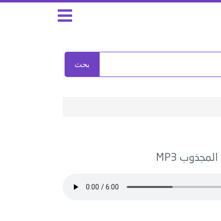
بحث
المجذوب
MP3