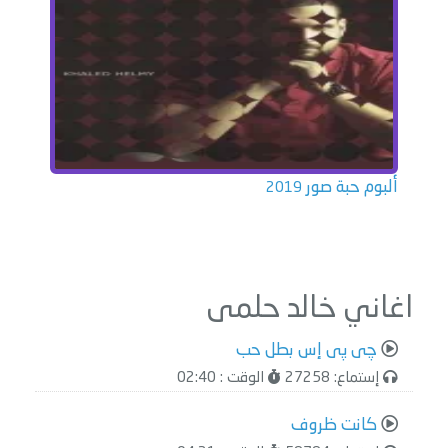
ألبوم حبة صور
2019
اغاني خالد حلمى
چى پى إس بطل حب
إستماع: 27258
الوقت : 02:40
كانت ظروف