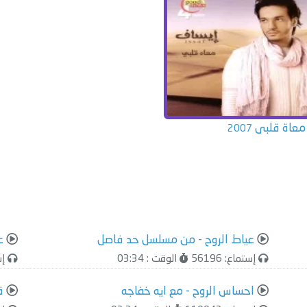
 معاة قلبى
2007
عياط الروح - من مسلسل حد فاصل
ع
إستماع: 56196
الوقت : 03:34
إست
احساس الروح - مع ايه خفاجه
ق