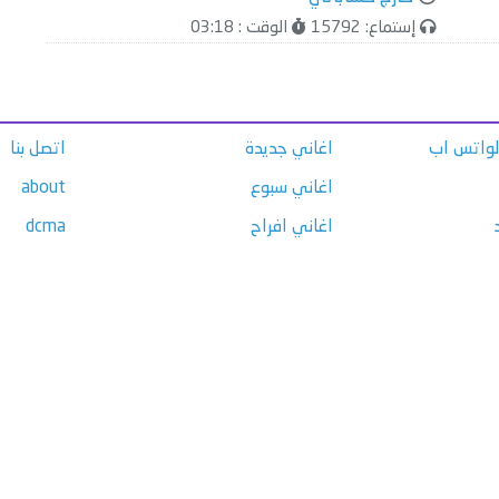
إستماع: 15792
الوقت : 03:18
الواتس اب
اغاني جديدة
اتصل بنا
اغاني سبوع
about
اغاني افراح
dcma