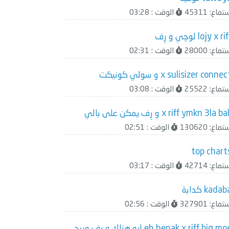
ماع: 45311
الوقت : 03:28
lojy x ri لوچي و رِف
ماع: 28000
الوقت : 02:31
x sulisizer conne و سولي كونيكت
ماع: 25522
الوقت : 03:08
x riff ymkn 3la ba و رِف يمكن على بالي
ماع: 130620
الوقت : 02:51
top chart
ماع: 42714
الوقت : 03:17
kada كدابة
ماع: 327901
الوقت : 02:56
eh henak x riff big moe إيه هناك و رِف وبيج