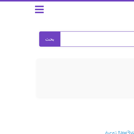
بحث
taw3y توعية