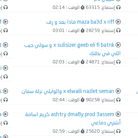
إستماع: 63315
الوقت : 02:14
إست
maza ba3d x riff ماذا بعد و رِف
ff
إستماع: 28259
الوقت : 03:01
إست
x sulisizer geeb eli fi batnk و سولي جيب
ct
اللي في بطنك
إست
إستماع: 24871
الوقت : 02:03
li
إست
ن
x elwaili nazlet seman والوايلي نزلة سمان
s
إستماع: 90258
الوقت : 02:44
إست
ashtry dma8y prod 3assem كريم اسامة
ba
أشتري دماغي
إست
إستماع: 25620
الوقت : 02:59