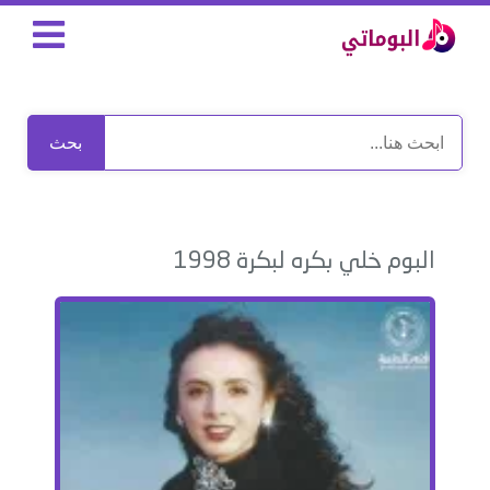
بحث
البوم خلي بكره لبكرة 1998